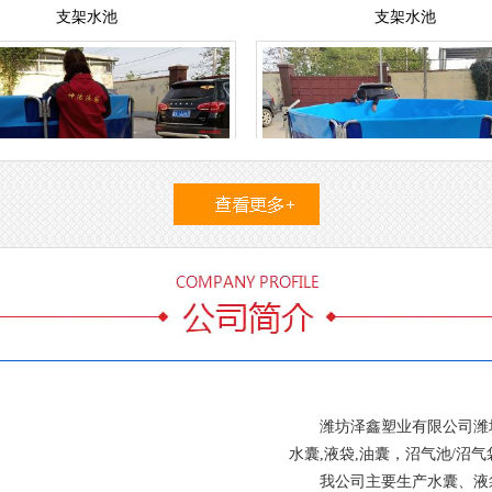
支架水池
支架水池
潍坊泽鑫塑业有限公司潍坊
水囊,液袋,油囊，沼气池/沼
我公司主要生产水囊、液袋