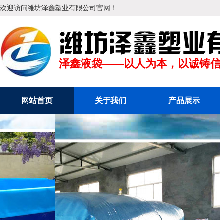
欢迎访问潍坊泽鑫塑业有限公司官网！
消防移动水池
消防
泽鑫液袋——以人为本，以诚铸
网站首页
关于我们
产品展示
支架水池
支