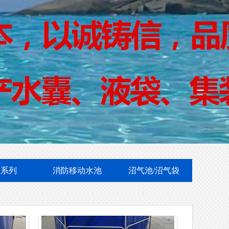
支架水池
袋系列
消防移动水池
沼气池/沼气袋