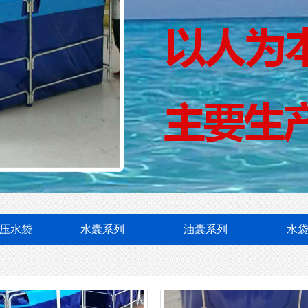
支架水池
支架水池
压水袋
水囊系列
油囊系列
水