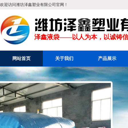
欢迎访问潍坊泽鑫塑业有限公司官网！
消防移动水池
消防
泽鑫液袋——以人为本，以诚铸
网站首页
关于我们
产品展示
支架水池
支